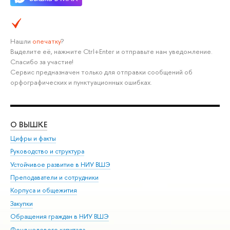
Нашли
опечатку
?
Выделите её, нажмите Ctrl+Enter и отправьте нам уведомление.
Спасибо за участие!
Сервис предназначен только для отправки сообщений об
орфографических и пунктуационных ошибках.
О ВЫШКЕ
ОБ
Цифры и факты
Ли
Руководство и структура
Дов
Устойчивое развитие в НИУ ВШЭ
Ол
Преподаватели и сотрудники
При
Корпуса и общежития
Вы
Закупки
При
Обращения граждан в НИУ ВШЭ
Ас
Фонд целевого капитала
До