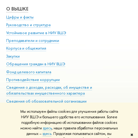
О ВЫШКЕ
ОБ
Цифры и факты
Ли
Руководство и структура
Дов
Устойчивое развитие в НИУ ВШЭ
Ол
Преподаватели и сотрудники
При
Корпуса и общежития
Вы
Закупки
При
Обращения граждан в НИУ ВШЭ
Ас
Фонд целевого капитала
До
Противодействие коррупции
Цен
Сведения о доходах, расходах, об имуществе и
Би
обязательствах имущественного характера
Об
Сведения об образовательной организации
Обр
Людям с ограниченными возможностями здоровья
Мы используем файлы cookies для улучшения работы сайта
Единая платежная страница
НИУ ВШЭ и большего удобства его использования. Более
подробную информацию об использовании файлов cookies
Работа в Вышке
можно найти
здесь
, наши правила обработки персональных
данных –
здесь
. Продолжая пользоваться сайтом, вы
✖